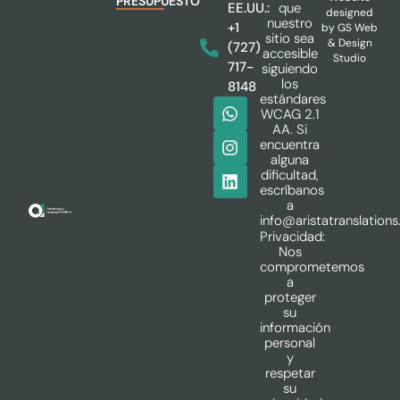
PRESUPUESTO
que
EE.UU.:
designed
nuestro
+1
by
GS Web
sitio sea
& Design
(727)
accesible
Studio
717-
siguiendo
los
8148
estándares
WCAG 2.1
AA. Si
encuentra
alguna
dificultad,
escríbanos
a
info@aristatranslation
Privacidad:
Nos
comprometemos
a
proteger
su
información
personal
y
respetar
su