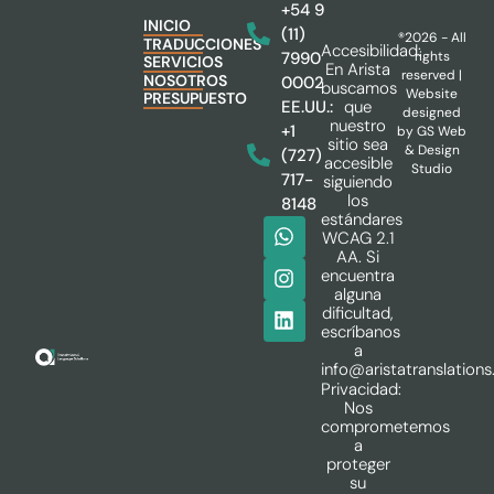
+54 9
INICIO
(11)
®2026 - All
TRADUCCIONES
Accesibilidad:
rights
7990
SERVICIOS
En Arista
reserved |
NOSOTROS
0002
buscamos
Website
PRESUPUESTO
que
EE.UU.:
designed
nuestro
+1
by
GS Web
sitio sea
& Design
(727)
accesible
Studio
717-
siguiendo
los
8148
estándares
WCAG 2.1
AA. Si
encuentra
alguna
dificultad,
escríbanos
a
info@aristatranslation
Privacidad:
Nos
comprometemos
a
proteger
su