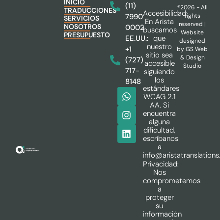
INICIO
(11)
®2026 - All
TRADUCCIONES
Accesibilidad:
rights
7990
SERVICIOS
En Arista
reserved |
NOSOTROS
0002
buscamos
Website
PRESUPUESTO
que
EE.UU.:
designed
nuestro
+1
by
GS Web
sitio sea
& Design
(727)
accesible
Studio
717-
siguiendo
los
8148
estándares
WCAG 2.1
AA. Si
encuentra
alguna
dificultad,
escríbanos
a
info@aristatranslation
Privacidad:
Nos
comprometemos
a
proteger
su
información