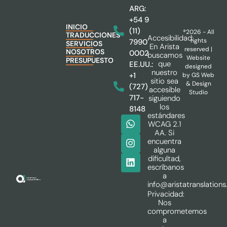
ARG:
+54 9
INICIO
(11)
®2026 - All
TRADUCCIONES
Accesibilidad:
rights
7990
SERVICIOS
En Arista
reserved |
NOSOTROS
0002
buscamos
Website
PRESUPUESTO
que
EE.UU.:
designed
nuestro
+1
by
GS Web
sitio sea
& Design
(727)
accesible
Studio
717-
siguiendo
los
8148
estándares
WCAG 2.1
AA. Si
encuentra
alguna
dificultad,
escríbanos
a
info@aristatranslation
Privacidad:
Nos
comprometemos
a