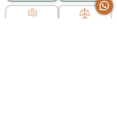
Traducción técnica
Traducción legal y
especializada
financiera
LEER MÁS
LEER MÁS
Traducciones oficiales y
Traducción automática
juradas
con posedición (MTPE)
LEER MÁS
LEER MÁS