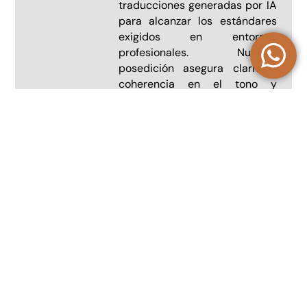
traducciones generadas por IA
para alcanzar los estándares
exigidos en entornos
profesionales. Nuestra
posedición asegura claridad,
coherencia en el tono y
pertinencia contextual.
Cerramos la brecha entre el
resultado automático y las
expectativas humanas.
LOCALIZACIÓN DE
CONTENIDOS Y SITIOS
WEB
Adaptamos sitios web,
aplicaciones y plataformas
digitales a nuevos mercados
lingüísticos y culturales.
Nuestro proceso de